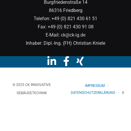
Burgfriedenstraße 14
86316 Friedberg
Telefon: +49 (0) 821 430 61 51
Fax: +49 (0) 821 430 91 08
E-Mail:
ck@ck-ig.de
Inhaber: Dipl.-Ing. (FH) Christian Kniele
© 2025 CK INNOVATIVE
IMPRESSUM
DATENSCHUTZERKLÄRUNG
X
GEBÄUDETECHNIK